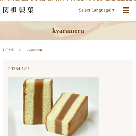
Select Language
▼
メ
kyarameru
HOME
kyarameru
2026/01/21