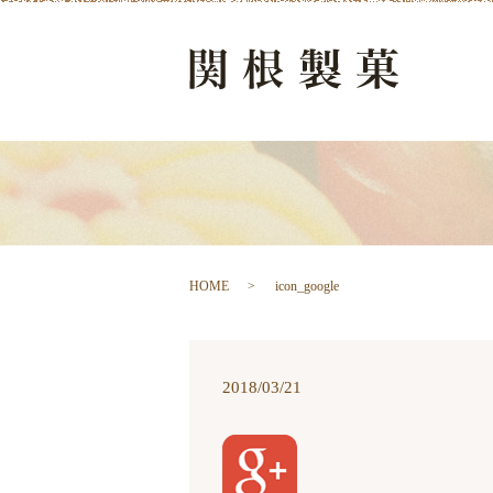
HOME
icon_google
2018/03/21